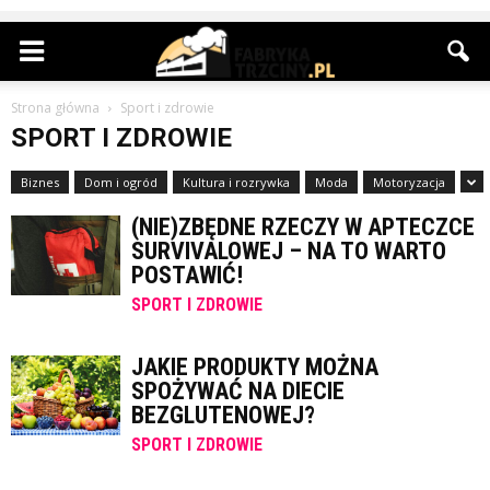
Strona główna
Sport i zdrowie
SPORT I ZDROWIE
Biznes
Dom i ogród
Kultura i rozrywka
Moda
Motoryzacja
(NIE)ZBĘDNE RZECZY W APTECZCE
SURVIVALOWEJ – NA TO WARTO
POSTAWIĆ!
SPORT I ZDROWIE
JAKIE PRODUKTY MOŻNA
SPOŻYWAĆ NA DIECIE
BEZGLUTENOWEJ?
SPORT I ZDROWIE