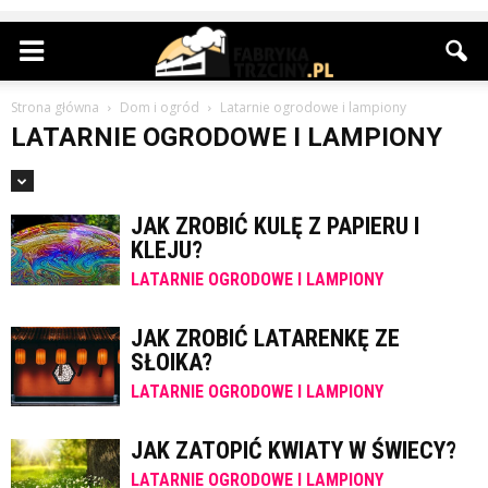
Strona główna
Dom i ogród
Latarnie ogrodowe i lampiony
LATARNIE OGRODOWE I LAMPIONY
JAK ZROBIĆ KULĘ Z PAPIERU I
KLEJU?
LATARNIE OGRODOWE I LAMPIONY
JAK ZROBIĆ LATARENKĘ ZE
SŁOIKA?
LATARNIE OGRODOWE I LAMPIONY
JAK ZATOPIĆ KWIATY W ŚWIECY?
LATARNIE OGRODOWE I LAMPIONY