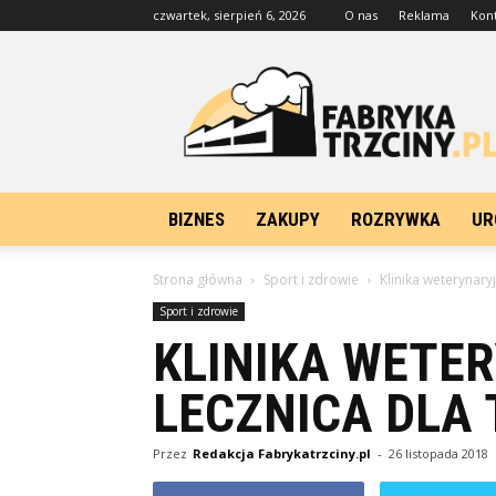
czwartek, sierpień 6, 2026
O nas
Reklama
Kon
FabrykaTrzciny.pl
BIZNES
ZAKUPY
ROZRYWKA
UR
Strona główna
Sport i zdrowie
Klinika weterynary
Sport i zdrowie
KLINIKA WETE
LECZNICA DLA
Przez
Redakcja Fabrykatrzciny.pl
-
26 listopada 2018