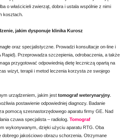
a o właścicieli zwierząt, dobra i ustala wspólnie z nimi
h kosztach.
zenie, jakim dysponuje klinika Kurosz
nagłe oraz specjalistyczne. Prowadzi konsultacje on-line i
TA Rapid). Przeprowadza szczepienia, odrobaczenia, a także
aga przygotować odpowiednią dietę leczniczą opartą na
s wizyt, terapii i metod leczenia korzysta ze swojego
nym urządzeniem, jakim jest
tomograf weterynaryjny
.
ożliwia postawienie odpowiedniej diagnozy. Badanie
t za pomocą szesnastorzędowego aparatu firmy GE. Nad
ia czuwa specjalista – radiolog.
Tomograf
iem wykonywanym, dzięki użyciu aparatu RTG. Oba
ie dobrego jakościowo obrazu schorzenia. Otrzymane