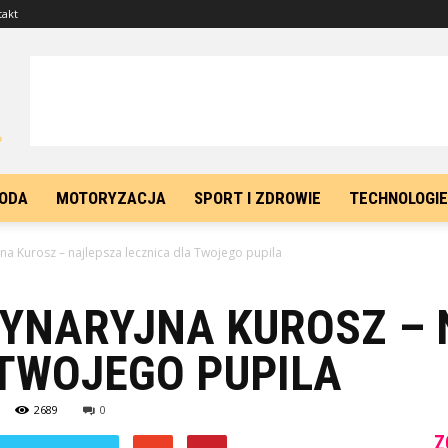
takt
ODA
MOTORYZACJA
SPORT I ZDROWIE
TECHNOLOGIE
jna Kurosz – najlepsza lecznica dla Twojego pupila
RYNARYJNA KUROSZ –
 TWOJEGO PUPILA
2689
0
Z