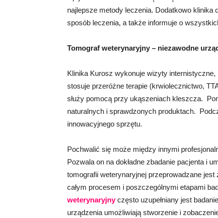
najlepsze metody leczenia. Dodatkowo klinika db
sposób leczenia, a także informuje o wszystkic
Tomograf weterynaryjny – niezawodne urząd
Klinika Kurosz wykonuje wizyty internistyczne, 
stosuje przeróżne terapie (krwiolecznictwo, T
służy pomocą przy ukąszeniach kleszcza. Pom
naturalnych i sprawdzonych produktach. Podcza
innowacyjnego sprzętu.
Pochwalić się może między innymi profesjonal
Pozwala on na dokładne zbadanie pacjenta i um
tomografii weterynaryjnej przeprowadzane jes
całym procesem i poszczególnymi etapami badan
weterynaryjny
często uzupełniany jest badan
urządzenia umożliwiają stworzenie i zobaczen