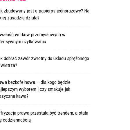
ak zbudowany jest e-papieros jednorazowy? Na
kiej zasadzie działa?
rwałość worków przemysłowych w
ntensywnym użytkowaniu
ak dobrać zawór zwrotny do układu sprężonego
owietrza?
awa bezkofeinowa — dla kogo będzie
ajlepszym wyborem i czy smakuje jak
lasyczna kawa?
fryzacja prawa przestała być trendem, a stała
ię codziennością