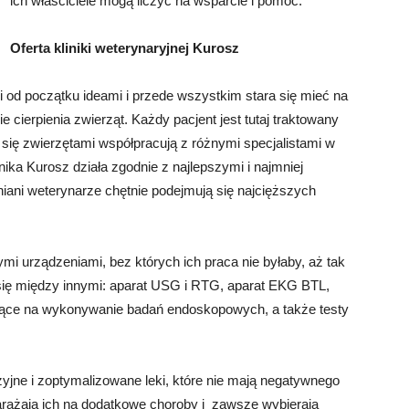
ich właściciele mogą liczyć na wsparcie i pomoc.
Oferta kliniki weterynaryjnej Kurosz
 od początku ideami i przede wszystkim stara się mieć na
cierpienia zwierząt. Każdy pacjent jest tutaj traktowany
się zwierzętami współpracują z różnymi specjalistami w
inika Kurosz działa zgodnie z najlepszymi i najmniej
ani weterynarze chętnie podejmują się najcięższych
i urządzeniami, bez których ich praca nie byłaby, aż tak
się między innymi: aparat USG i RTG, aparat EKG BTL,
jące na wykonywanie badań endoskopowych, a także testy
yjne i zoptymalizowane leki, które nie mają negatywnego
arażają ich na dodatkowe choroby i zawsze wybierają