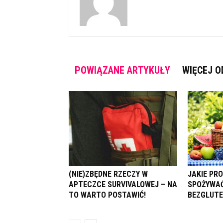
POWIĄZANE ARTYKUŁY
WIĘCEJ O
(NIE)ZBĘDNE RZECZY W
JAKIE PR
APTECZCE SURVIVALOWEJ – NA
SPOŻYWAĆ
TO WARTO POSTAWIĆ!
BEZGLUT