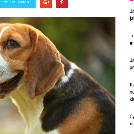
ierkaj) na Twitterze
J
ja
T
i
J
p
K
n
k
Cy
s