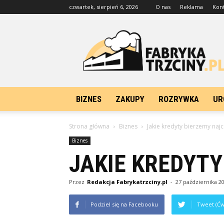
czwartek, sierpień 6, 2026
O nas
Reklama
Kon
FabrykaTrzciny.pl
BIZNES
ZAKUPY
ROZRYWKA
UR
Strona główna
Biznes
Jakie kredyty bierzemy najc
Biznes
JAKIE KREDYTY
Przez
Redakcja Fabrykatrzciny.pl
-
27 października 2
Podziel się na Facebooku
Tweet (Ćw