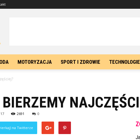
takt
ODA
MOTORYZACJA
SPORT I ZDROWIE
TECHNOLOGIE
zęściej?
 BIERZEMY NAJCZĘŚCI
017
2691
0
Z
ierkaj) na Twitterze
J