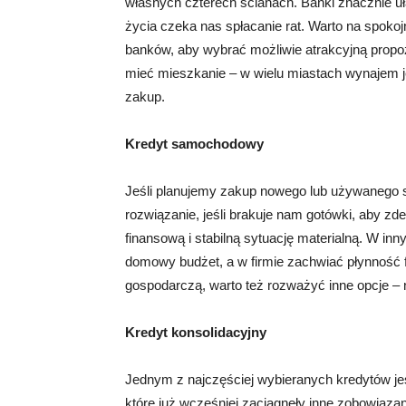
własnych czterech ścianach. Banki znacznie uła
życia czeka nas spłacanie rat. Warto na spokoj
banków, aby wybrać możliwie atrakcyjną propo
mieć mieszkanie – w wielu miastach wynajem je
zakup.
Kredyt samochodowy
Jeśli planujemy zakup nowego lub używanego s
rozwiązanie, jeśli brakuje nam gotówki, aby 
finansową i stabilną sytuację materialną. W 
domowy budżet, a w firmie zachwiać płynność 
gospodarczą, warto też rozważyć inne opcje – n
Kredyt konsolidacyjny
Jednym z najczęściej wybieranych kredytów jes
które już wcześniej zaciągnęły inne zobowiązan