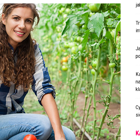
ja
T
i
J
p
K
n
k
Cy
s
K