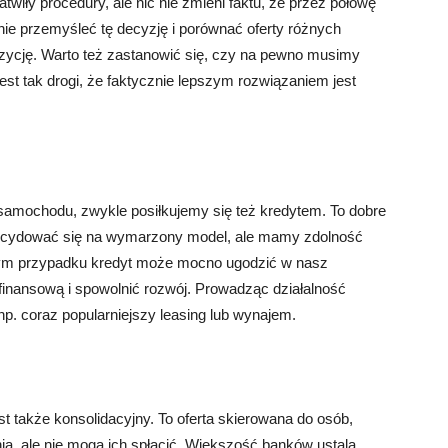
twiły procedury, ale nic nie zmieni faktu, że przez połowę
nie przemyśleć tę decyzję i porównać oferty różnych
zycję. Warto też zastanowić się, czy na pewno musimy
st tak drogi, że faktycznie lepszym rozwiązaniem jest
amochodu, zwykle posiłkujemy się też kredytem. To dobre
zdecydować się na wymarzony model, ale mamy zdolność
innym przypadku kredyt może mocno ugodzić w nasz
finansową i spowolnić rozwój. Prowadząc działalność
p. coraz popularniejszy leasing lub wynajem.
t także konsolidacyjny. To oferta skierowana do osób,
ia, ale nie mogą ich spłacić. Większość banków ustala