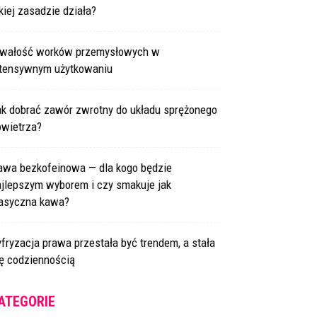
kiej zasadzie działa?
rwałość worków przemysłowych w
ntensywnym użytkowaniu
ak dobrać zawór zwrotny do układu sprężonego
owietrza?
awa bezkofeinowa — dla kogo będzie
ajlepszym wyborem i czy smakuje jak
lasyczna kawa?
fryzacja prawa przestała być trendem, a stała
ię codziennością
ATEGORIE