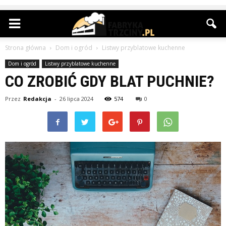
Strona główna
Dom i ogród
Listwy przyblatowe kuchenne
Dom i ogród
Listwy przyblatowe kuchenne
CO ZROBIĆ GDY BLAT PUCHNIE?
Przez
Redakcja
-
26 lipca 2024
574
0