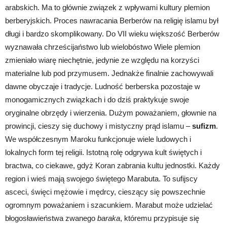
arabskich. Ma to głównie związek z wpływami kultury plemion
berberyjskich. Proces nawracania Berberów na religię islamu był
długi i bardzo skomplikowany. Do VII wieku większość Berberów
wyznawała chrześcijaństwo lub wielobóstwo Wiele plemion
zmieniało wiarę niechętnie, jedynie ze względu na korzyści
materialne lub pod przymusem. Jednakże finalnie zachowywali
dawne obyczaje i tradycje. Ludność berberska pozostaje w
monogamicznych związkach i do dziś praktykuje swoje
oryginalne obrzędy i wierzenia. Dużym poważaniem, głownie na
prowincji, cieszy się duchowy i mistyczny prąd islamu –
sufizm
.
We współczesnym Maroku funkcjonuje wiele ludowych i
lokalnych form tej religii. Istotną rolę odgrywa kult świętych i
bractwa, co ciekawe, gdyż Koran zabrania kultu jednostki. Każdy
region i wieś mają swojego świętego Marabuta. To sufijscy
asceci, święci mężowie i mędrcy, cieszący się powszechnie
ogromnym poważaniem i szacunkiem. Marabut może udzielać
błogosławieństwa zwanego
baraka
, któremu przypisuje się