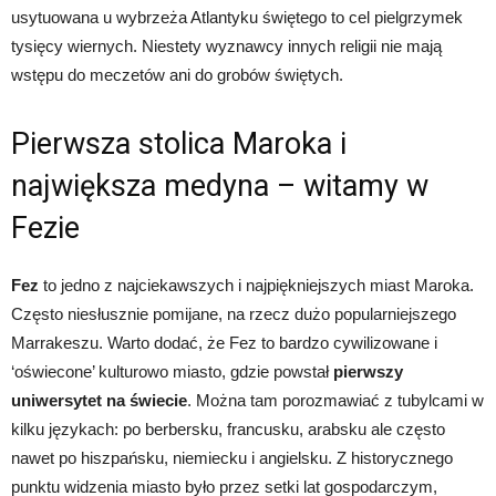
usytuowana u wybrzeża Atlantyku świętego to cel pielgrzymek
tysięcy wiernych. Niestety wyznawcy innych religii nie mają
wstępu do meczetów ani do grobów świętych.
Pierwsza stolica Maroka i
największa medyna – witamy w
Fezie
Fez
to jedno z najciekawszych i najpiękniejszych miast Maroka.
Często niesłusznie pomijane, na rzecz dużo popularniejszego
Marrakeszu. Warto dodać, że Fez to bardzo cywilizowane i
‘oświecone’ kulturowo miasto, gdzie powstał
pierwszy
uniwersytet
na świecie
. Można tam porozmawiać z tubylcami w
kilku językach: po berbersku, francusku, arabsku ale często
nawet po hiszpańsku, niemiecku i angielsku. Z historycznego
punktu widzenia miasto było przez setki lat gospodarczym,