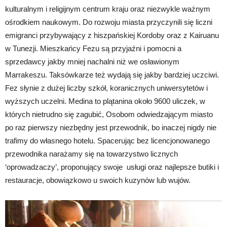
kulturalnym i religijnym centrum kraju oraz niezwykle ważnym
ośrodkiem naukowym. Do rozwoju miasta przyczynili się liczni
emigranci przybywający z hiszpańskiej Kordoby oraz z Kairuanu
w Tunezji. Mieszkańcy Fezu są przyjaźni i pomocni a
sprzedawcy jakby mniej nachalni niż we osławionym
Marrakeszu. Taksówkarze też wydają się jakby bardziej uczciwi.
Fez słynie z dużej liczby szkół, koranicznych uniwersytetów i
wyższych uczelni. Medina to plątanina około 9600 uliczek, w
których nietrudno się zagubić, Osobom odwiedzającym miasto
po raz pierwszy niezbędny jest przewodnik, bo inaczej nigdy nie
trafimy do własnego hotelu. Spacerując bez licencjonowanego
przewodnika narażamy się na towarzystwo licznych
‘oprowadzaczy’, proponujący swoje usługi oraz najlepsze butiki i
restauracje, obowiązkowo u swoich kuzynów lub wujów.