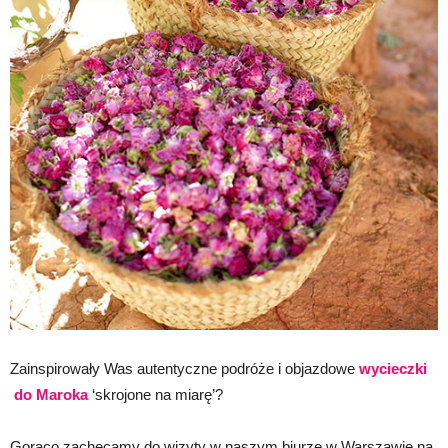
Zainspirowały Was autentyczne podróże i objazdowe
wycieczki
do Maroka
‘skrojone na miarę’?
Gorąco zachęcamy do wizyty w naszym biurze w Warszawie na