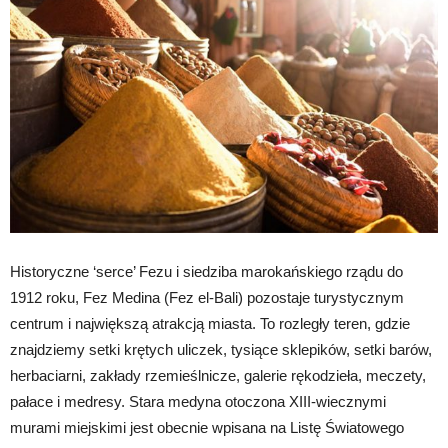
Historyczne ‘serce’ Fezu i siedziba marokańskiego rządu do
1912 roku, Fez Medina (Fez el-Bali) pozostaje turystycznym
centrum i największą atrakcją miasta. To rozległy teren, gdzie
znajdziemy setki krętych uliczek, tysiące sklepików, setki barów,
herbaciarni, zakłady rzemieślnicze, galerie rękodzieła, meczety,
pałace i medresy. Stara medyna otoczona XIII-wiecznymi
murami miejskimi jest obecnie wpisana na Listę Światowego