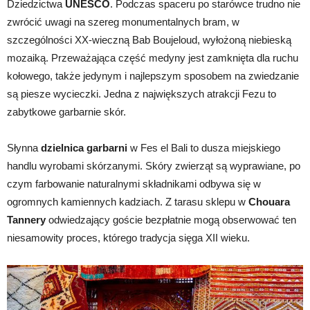
Dziedzictwa
UNESCO
. Podczas spaceru po starówce trudno nie
zwrócić uwagi na szereg monumentalnych bram, w
szczególności XX-wieczną Bab Boujeloud, wyłożoną niebieską
mozaiką. Przeważająca część medyny jest zamknięta dla ruchu
kołowego, także jedynym i najlepszym sposobem na zwiedzanie
są piesze wycieczki. Jedna z największych atrakcji Fezu to
zabytkowe garbarnie skór.
Słynna
dzielnica garbarni
w Fes el Bali to dusza miejskiego
handlu wyrobami skórzanymi. Skóry zwierząt są wyprawiane, po
czym farbowanie naturalnymi składnikami odbywa się w
ogromnych kamiennych kadziach. Z tarasu sklepu w
Chouara
Tannery
odwiedzający goście bezpłatnie mogą obserwować ten
niesamowity proces, którego tradycja sięga XII wieku.