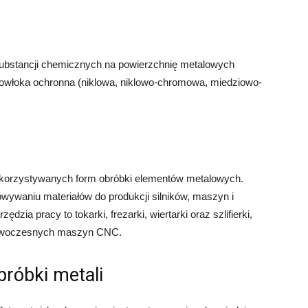
ubstancji chemicznych na powierzchnię metalowych
powłoka ochronna (niklowa, niklowo-chromowa, miedziowo-
ykorzystywanych form obróbki elementów metalowych.
wywaniu materiałów do produkcji silników, maszyn i
ia pracy to tokarki, frezarki, wiertarki oraz szlifierki,
 nowoczesnych maszyn CNC.
bróbki metali