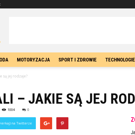
t
ODA
MOTORYZACJA
SPORT I ZDROWIE
TECHNOLOGIE
e są jej rodzaje?
I – JAKIE SĄ JEJ RO
1004
0
Z
ierkaj) na Twitterze
J