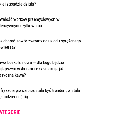
kiej zasadzie działa?
rwałość worków przemysłowych w
ntensywnym użytkowaniu
ak dobrać zawór zwrotny do układu sprężonego
owietrza?
awa bezkofeinowa — dla kogo będzie
ajlepszym wyborem i czy smakuje jak
lasyczna kawa?
fryzacja prawa przestała być trendem, a stała
ię codziennością
ATEGORIE