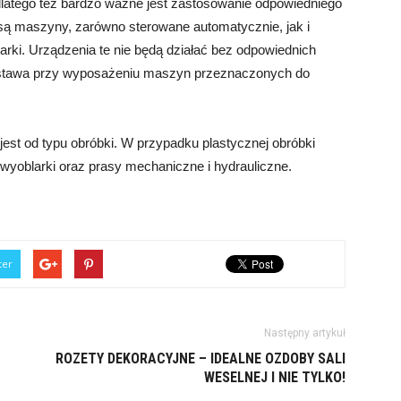
latego też bardzo ważne jest zastosowanie odpowiedniego
 są maszyny, zarówno sterowane automatycznie, jak i
zarki. Urządzenia te nie będą działać bez odpowiednich
 podstawa przy wyposażeniu maszyn przeznaczonych do
est od typu obróbki. W przypadku plastycznej obróbki
i, wyoblarki oraz prasy mechaniczne i hydrauliczne.
ter
Następny artykuł
ROZETY DEKORACYJNE – IDEALNE OZDOBY SALI
WESELNEJ I NIE TYLKO!