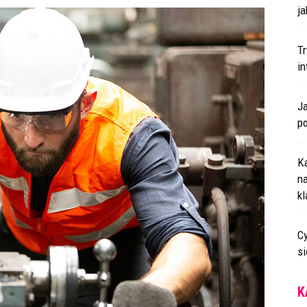
ja
T
i
J
p
K
n
k
Cy
s
K