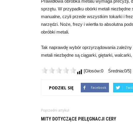
Prawidłowa obróbka metalu wymaga precyzji, d
sprzętu. W przypadku obórki metali niezbędne
manualne, czyli przede wszystkim tokarki i fre
narzędzi. Noże, frezy i wiertła to absolutna
obróbki metali.
Tak naprawdę wybór oprzyrządowania zależny j
metali niezbędne są ciągarki, giętarki, walcark
[Głosów:0 Średnia:0/5]
PODZIEL SIĘ
Facebook
Twit
Poprzedni artykuł
MITY DOTYCZĄCE PIELĘGNACJI CERY