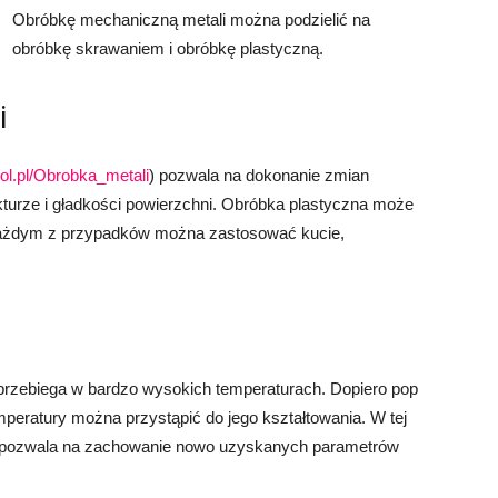
Obróbkę mechaniczną metali można podzielić na
obróbkę skrawaniem i obróbkę plastyczną.
i
ol.pl/Obrobka_metali
) pozwala na dokonanie zmian
kturze i gładkości powierzchni. Obróbka plastyczna może
ażdym z przypadków można zastosować kucie,
i przebiega w bardzo wysokich temperaturach. Dopiero pop
peratury można przystąpić do jego kształtowania. W tej
re pozwala na zachowanie nowo uzyskanych parametrów