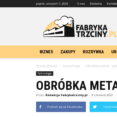
piątek, sierpień 7, 2026
O nas
Reklama
Kontak
FabrykaTrzciny.pl
BIZNES
ZAKUPY
ROZRYWKA
UR
Strona główna
Technologie
Obróbka metali – jaki
Technologie
OBRÓBKA METAL
Przez
Redakcja Fabrykatrzciny.pl
-
9 czerwca 2022
Podziel się na Facebooku
Tweet (Ćw