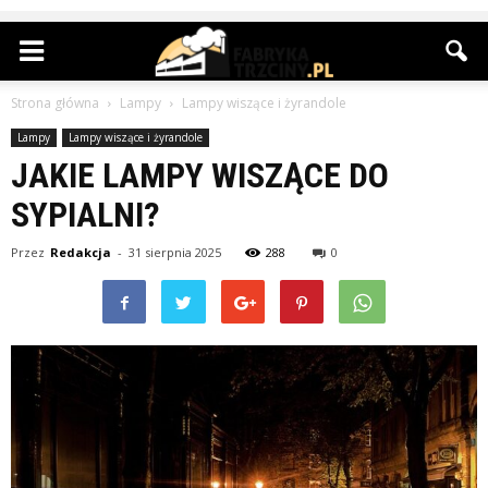
Strona główna
Lampy
Lampy wiszące i żyrandole
Lampy
Lampy wiszące i żyrandole
JAKIE LAMPY WISZĄCE DO
SYPIALNI?
Przez
Redakcja
-
31 sierpnia 2025
288
0