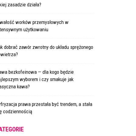
kiej zasadzie działa?
rwałość worków przemysłowych w
ntensywnym użytkowaniu
ak dobrać zawór zwrotny do układu sprężonego
owietrza?
awa bezkofeinowa — dla kogo będzie
ajlepszym wyborem i czy smakuje jak
lasyczna kawa?
fryzacja prawa przestała być trendem, a stała
ię codziennością
ATEGORIE