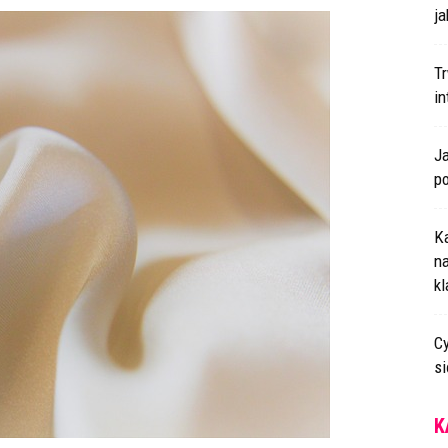
ja
T
i
J
p
K
n
k
Cy
s
K