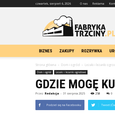
czwartek, sierpień 6, 2026
O nas
Reklama
Kon
FabrykaTrzciny.pl
BIZNES
ZAKUPY
ROZRYWKA
UR
Strona główna
Dom i ogród
Leżaki i leżanki ogr
Dom i ogród
Leżaki i leżanki ogrodowe
GDZIE MOGĘ KU
Przez
Redakcja
-
31 sierpnia 2025
258
0
Podziel się na Facebooku
Tweet (Ćw