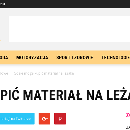
takt
ODA
MOTORYZACJA
SPORT I ZDROWIE
TECHNOLOGIE
odowe
Gdzie mogę kupić materiał na leżaki?
PIĆ MATERIAŁ NA LEŻ
Z
ierkaj) na Twitterze
J