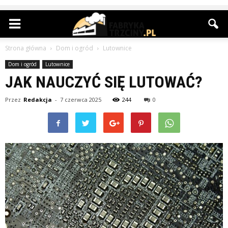
Strona główna
Dom i ogród
Lutownice
Dom i ogród
Lutownice
JAK NAUCZYĆ SIĘ LUTOWAĆ?
Przez
Redakcja
-
7 czerwca 2025
244
0