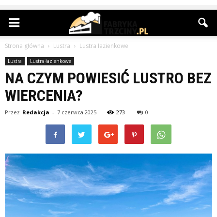
Strona główna
Lustra
Lustra łazienkowe
Lustra
Lustra łazienkowe
NA CZYM POWIESIĆ LUSTRO BEZ
WIERCENIA?
Przez
Redakcja
-
7 czerwca 2025
273
0