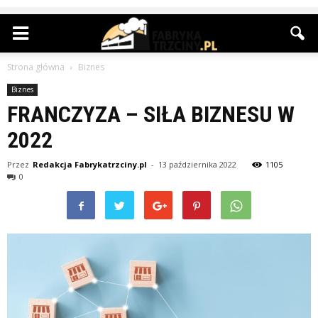
Strona główna
Biznes
Biznes
FRANCZYZA – SIŁA BIZNESU W
2022
Przez
Redakcja Fabrykatrzciny.pl
-
13 października 2022
1105
0