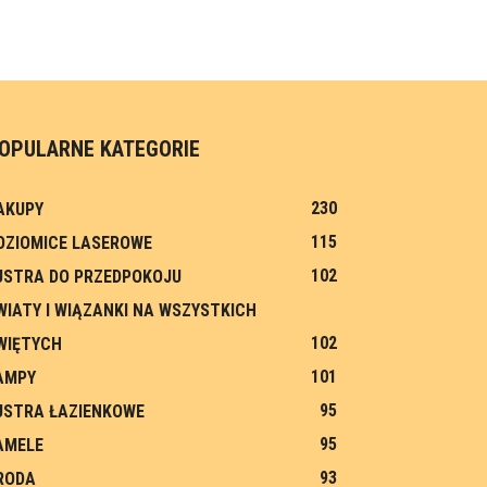
OPULARNE KATEGORIE
230
AKUPY
115
OZIOMICE LASEROWE
102
USTRA DO PRZEDPOKOJU
WIATY I WIĄZANKI NA WSZYSTKICH
102
WIĘTYCH
101
AMPY
95
USTRA ŁAZIENKOWE
95
AMELE
93
RODA