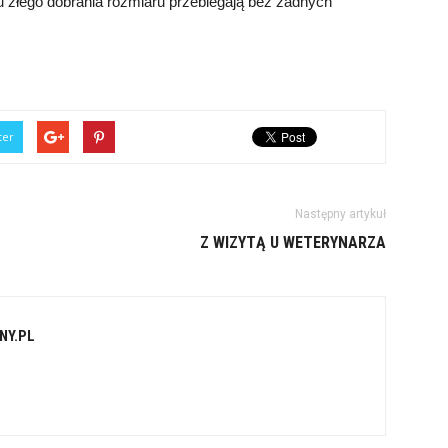
 złego dobrania rozmiaru przebiegają bez żadnych
ter
Następny artykuł
Z WIZYTĄ U WETERYNARZA
NY.PL