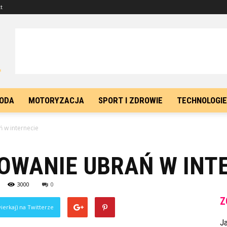
t
ODA
MOTORYZACJA
SPORT I ZDROWIE
TECHNOLOGIE
 w internecie
OWANIE UBRAŃ W INT
3000
0
Z
ierkaj) na Twitterze
J