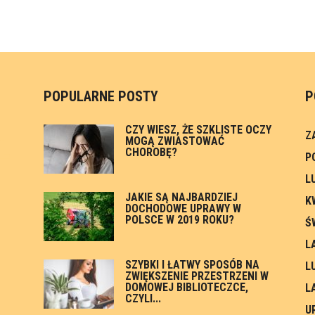
POPULARNE POSTY
P
CZY WIESZ, ŻE SZKLISTE OCZY
Z
MOGĄ ZWIASTOWAĆ
CHOROBĘ?
P
L
JAKIE SĄ NAJBARDZIEJ
K
DOCHODOWE UPRAWY W
l
POLSCE W 2019 ROKU?
Ś
L
SZYBKI I ŁATWY SPOSÓB NA
L
ZWIĘKSZENIE PRZESTRZENI W
DOMOWEJ BIBLIOTECZCE,
L
CZYLI...
U