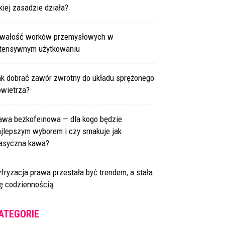
kiej zasadzie działa?
rwałość worków przemysłowych w
ntensywnym użytkowaniu
ak dobrać zawór zwrotny do układu sprężonego
owietrza?
awa bezkofeinowa — dla kogo będzie
ajlepszym wyborem i czy smakuje jak
lasyczna kawa?
fryzacja prawa przestała być trendem, a stała
ię codziennością
ATEGORIE