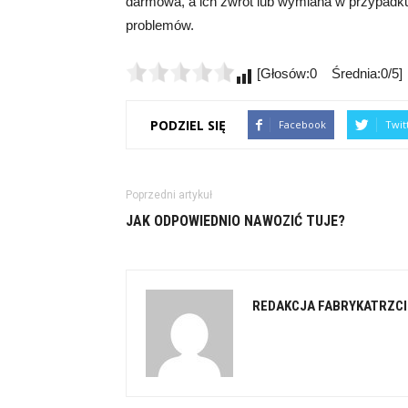
darmowa, a ich zwrot lub wymiana w przypadku
problemów.
[Głosów:0 Średnia:0/5]
PODZIEL SIĘ
Facebook
Twit
Poprzedni artykuł
JAK ODPOWIEDNIO NAWOZIĆ TUJE?
REDAKCJA FABRYKATRZCI