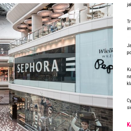
ja
T
i
J
p
K
n
k
Cy
s
K