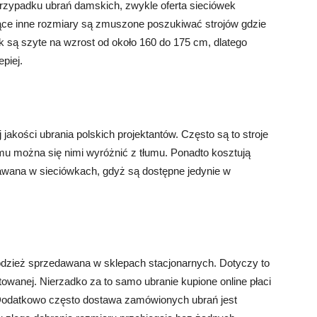
rzypadku ubrań damskich, zwykle oferta sieciówek
zące inne rozmiary są zmuszone poszukiwać strojów gdzie
k są szyte na wzrost od około 160 do 175 cm, dlatego
piej.
jakości ubrania polskich projektantów. Często są to stroje
mu można się nimi wyróżnić z tłumu. Ponadto kosztują
dawana w sieciówkach, gdyż są dostępne jedynie w
 odzież sprzedawana w sklepach stacjonarnych. Dotyczy to
towanej. Nierzadko za to samo ubranie kupione online płaci
. Dodatkowo często dostawa zamówionych ubrań jest