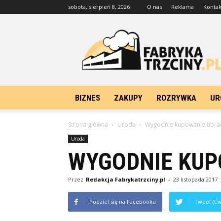
sobota, sierpień 8, 2026
O nas
Reklama
Kontak
FabrykaTrzciny.pl
BIZNES
ZAKUPY
ROZRYWKA
UR
Strona główna
Uroda
Wygodnie kupowanie ubrań
Uroda
WYGODNIE KUP
Przez
Redakcja Fabrykatrzciny.pl
-
23 listopada 2017
Podziel się na Facebooku
Tweet (Ćw