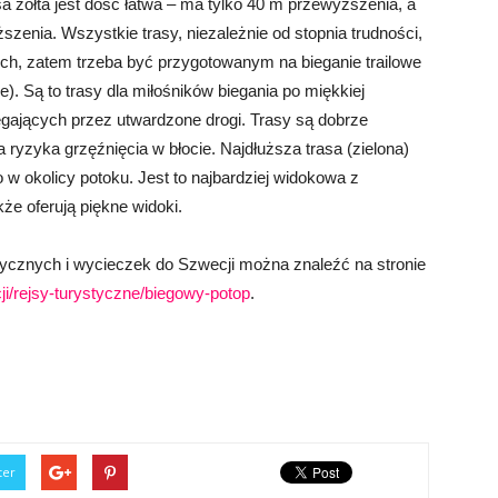
a żółta jest dość łatwa – ma tylko 40 m przewyższenia, a
szenia. Wszystkie trasy, niezależnie od stopnia trudności,
ch, zatem trzeba być przygotowanym na bieganie trailowe
. Są to trasy dla miłośników biegania po miękkiej
gających przez utwardzone drogi. Trasy są dobrze
ryzyka grzęźnięcia w błocie. Najdłuższa trasa (zielona)
w okolicy potoku. Jest to najbardziej widokowa z
że oferują piękne widoki.
tycznych i wycieczek do Szwecji można znaleźć na stronie
ji/rejsy-turystyczne/biegowy-potop
.
ter