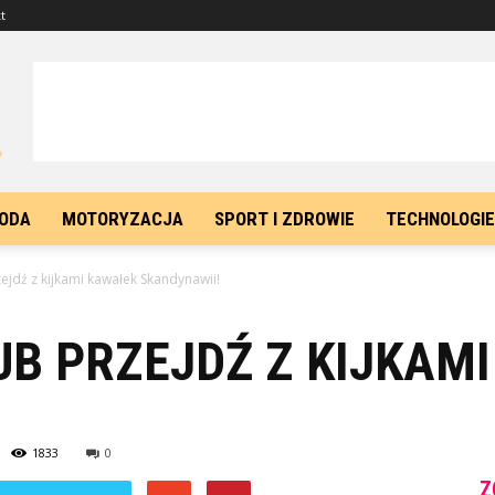
t
ODA
MOTORYZACJA
SPORT I ZDROWIE
TECHNOLOGIE
zejdź z kijkami kawałek Skandynawii!
UB PRZEJDŹ Z KIJKAM
1833
0
Z