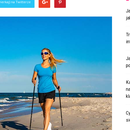
ierkaj) na Twitterze
J
ja
T
i
J
p
K
n
k
Cy
s