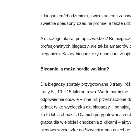
z bieganiem/chodzeniem, zwiedzaniem i zabawą 
świetnie spędzony czas na promie, a także udz
A dlaczego akurat potop szwedzki? Bo biegacze 
profesjonalnych biegaczy, ale także amatorów
bieganiem. Każdy biegacz czy chodziarz znajdzi
Bieganie, a może nordic walking?
Dla biegaczy zostały przygotowane 3 trasy, ró
trasy 5-, 10- i 15-kilometrowa. Warto pamiętać,
odpowiednie obuwie – inne niż przeznaczone do 
jednak tylko wycieczka dla biegaczy – odnajdą si
za to lubią chodzić. Dla nich przygotowana zost
gratka dla wielbicieli chodzenia z kijkami – a
biegową wycieczkę do Szwecji mogą pojechać r