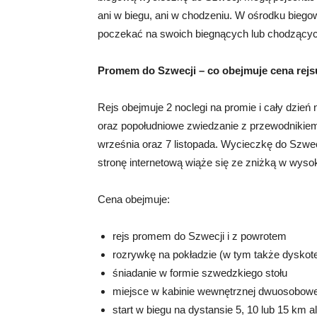
ani w biegu, ani w chodzeniu. W ośrodku bieg
poczekać na swoich biegnących lub chodzący
Promem do Szwecji
– co obejmuje cena rej
Rejs obejmuje 2 noclegi na promie i cały dzień 
oraz popołudniowe zwiedzanie z przewodnikie
września oraz 7 listopada. Wycieczkę do Szwec
stronę internetową wiąże się ze zniżką w wysok
Cena obejmuje:
rejs promem do Szwecji i z powrotem
rozrywkę na pokładzie (w tym także dyskot
śniadanie w formie szwedzkiego stołu
miejsce w kabinie wewnętrznej dwuosobowej
start w biegu na dystansie 5, 10 lub 15 km a