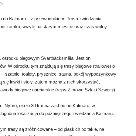
i.
a do Kalmaru – z przewodnikiem. Trasa zwiedzania
ie zamku, wizytę na starym mieście oraz czas wolny.
 tj. ośrodku biegowym Svartbäcksmåla. Jest on
ków. W ośrodku tym znajdują się trasy biegowe (trailowe) o
 – szatnie, toalety, prysznice, sauna, pokój wypoczynkowy
 się ławki i stoły, zatem można z nich skorzystać,
zawody biegowe narciarskie (rejsy Zimowe Szlaki Szwecji).
ści Nybro, około 30 km na zachód od Kalmaru, w
dogodna lokalizacja do późniejszego zwiedzania Kalmaru.
tym trasy są zróżnicowane – od płaskich po takie, na