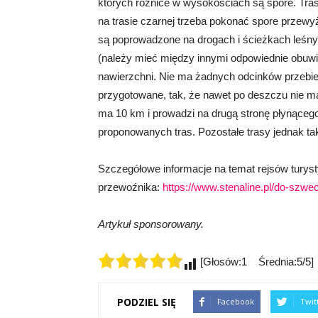
których różnice w wysokościach są spore. Tras
na trasie czarnej trzeba pokonać spore przewyż
są poprowadzone na drogach i ścieżkach leśny
(należy mieć między innymi odpowiednie obuwie)
nawierzchni. Nie ma żadnych odcinków przebie
przygotowane, tak, że nawet po deszczu nie ma 
ma 10 km i prowadzi na drugą stronę płynącego 
proponowanych tras. Pozostałe trasy jednak tak
Szczegółowe informacje na temat rejsów turys
przewoźnika:
https://www.stenaline.pl/do-szwec
Artykuł sponsorowany.
[Głosów:1 Średnia:5/5]
PODZIEL SIĘ
Facebook
Twit