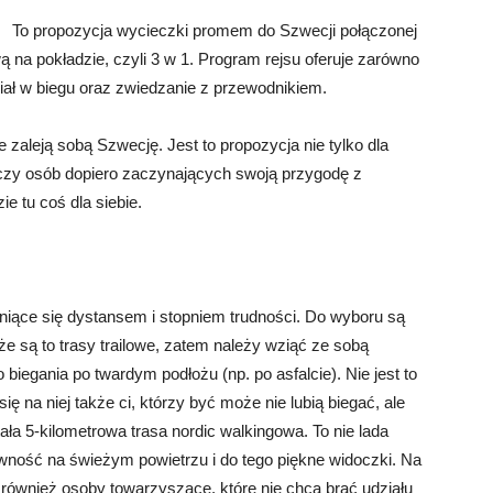
To propozycja wycieczki promem do Szwecji połączonej
na pokładzie, czyli 3 w 1. Program rejsu oferuje zarówno
iał w biegu oraz zwiedzanie z przewodnikiem.
zaleją sobą Szwecję. Jest to propozycja nie tylko dla
 czy osób dopiero zaczynających swoją przygodę z
e tu coś dla siebie.
żniące się dystansem i stopniem trudności. Do wyboru są
 że są to trasy trailowe, zatem należy wziąć ze sobą
biegania po twardym podłożu (np. po asfalcie). Nie jest to
ę na niej także ci, którzy być może nie lubią biegać, ale
ała 5-kilometrowa trasa nordic walkingowa. To nie lada
ktywność na świeżym powietrzu i do tego piękne widoczki. Na
ównież osoby towarzyszące, które nie chcą brać udziału