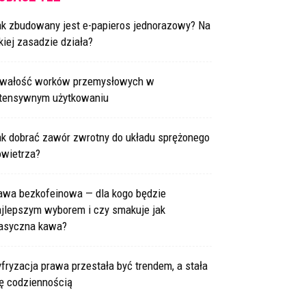
ak zbudowany jest e-papieros jednorazowy? Na
kiej zasadzie działa?
rwałość worków przemysłowych w
ntensywnym użytkowaniu
ak dobrać zawór zwrotny do układu sprężonego
owietrza?
awa bezkofeinowa — dla kogo będzie
ajlepszym wyborem i czy smakuje jak
lasyczna kawa?
fryzacja prawa przestała być trendem, a stała
ię codziennością