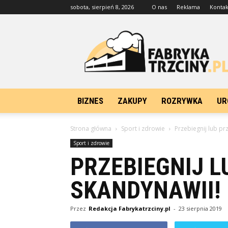
sobota, sierpień 8, 2026
O nas
Reklama
Kontak
FabrykaTrzciny.pl
BIZNES
ZAKUPY
ROZRYWKA
UR
Strona główna
Sport i zdrowie
Przebiegnij lub pr
Sport i zdrowie
PRZEBIEGNIJ L
SKANDYNAWII!
Przez
Redakcja Fabrykatrzciny.pl
-
23 sierpnia 2019