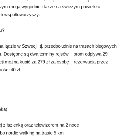
owym mogą wygodnie i także na świeżym powietrzu
ch współtowarzyszy.
su?
na lądzie w Szwecji, tj. przedpołudnie na trasach biegowych
m. Dostępne są dwa terminy rejsów – prom odpływa 29
ji można kupić za 279 zł za osobę – rezerwacja przez
ości 40 zł.
eka)
 z łazienką oraz telewizorem na 2 noce
lbo nordic walking na trasie 5 km