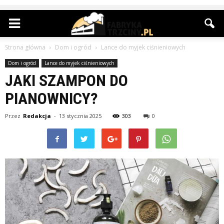
Strona główna
Dom i ogród
Lance do myjek ciśnieniowych
Dom i ogród
Lance do myjek ciśnieniowych
JAKI SZAMPON DO
PIANOWNICY?
Przez
Redakcja
-
13 stycznia 2025
303
0