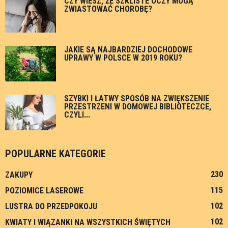
CZY WIESZ, ŻE SZKLISTE OCZY MOGĄ
ZWIASTOWAĆ CHOROBĘ?
JAKIE SĄ NAJBARDZIEJ DOCHODOWE
UPRAWY W POLSCE W 2019 ROKU?
SZYBKI I ŁATWY SPOSÓB NA ZWIĘKSZENIE
PRZESTRZENI W DOMOWEJ BIBLIOTECZCE,
CZYLI...
POPULARNE KATEGORIE
230
ZAKUPY
115
POZIOMICE LASEROWE
102
LUSTRA DO PRZEDPOKOJU
102
KWIATY I WIĄZANKI NA WSZYSTKICH ŚWIĘTYCH