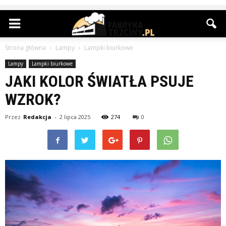
Strona główna
Lampy
Lampki biurkowe
Lampy
Lampki biurkowe
JAKI KOLOR ŚWIATŁA PSUJE
WZROK?
Przez
Redakcja
-
2 lipca 2025
274
0