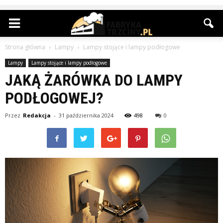
Strona główna
Lampy
Lampy stojące i lampy podłogowe
Lampy
Lampy stojące i lampy podłogowe
JAKĄ ŻARÓWKA DO LAMPY
PODŁOGOWEJ?
Przez
Redakcja
-
31 października 2024
498
0