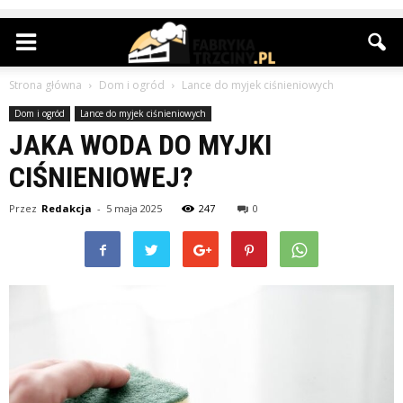
Strona główna
Dom i ogród
Lance do myjek ciśnieniowych
Dom i ogród
Lance do myjek ciśnieniowych
JAKA WODA DO MYJKI
CIŚNIENIOWEJ?
Przez
Redakcja
-
5 maja 2025
247
0