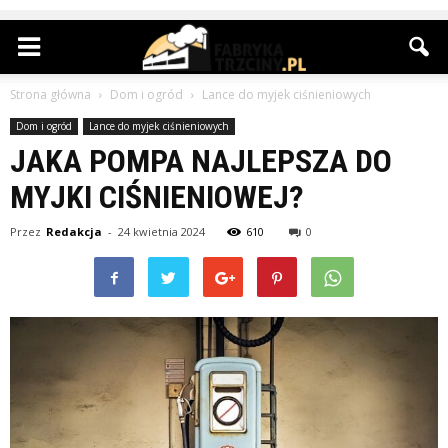
Strona główna
Dom i ogród
Lance do myjek ciśnieniowych
Dom i ogród
Lance do myjek ciśnieniowych
JAKA POMPA NAJLEPSZA DO
MYJKI CIŚNIENIOWEJ?
Przez
Redakcja
-
24 kwietnia 2024
610
0