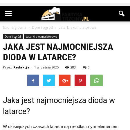
Strona główna
Dom i ogród
Latarki akumulatorowe
Dom i ogród
Latarki akumulatorowe
JAKA JEST NAJMOCNIEJSZA
DIODA W LATARCE?
Przez
Redakcja
-
1 września 2025
283
0
Jaka jest najmocniejsza dioda w
latarce?
W dzisiejszych czasach latarce są nieodłącznym elementem