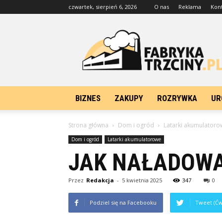
czwartek, sierpień 6, 2026
O nas
Reklama
Kon
FabrykaTrzciny.pl
BIZNES
ZAKUPY
ROZRYWKA
UR
Strona główna
Dom i ogród
Latarki akumulatoro
Dom i ogród
Latarki akumulatorowe
JAK NAŁADOWA
Przez
Redakcja
-
5 kwietnia 2025
347
0
Podziel się na Facebooku
Tweet (Ćw