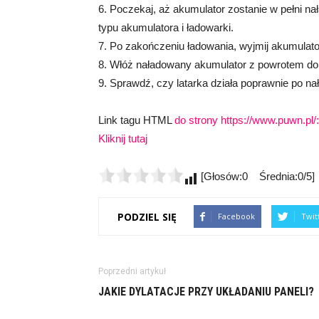
6. Poczekaj, aż akumulator zostanie w pełni n
typu akumulatora i ładowarki.
7. Po zakończeniu ładowania, wyjmij akumulato
8. Włóż naładowany akumulator z powrotem do la
9. Sprawdź, czy latarka działa poprawnie po n
Link tagu HTML
do strony https://www.puwn.pl/:
Kliknij tutaj
[Głosów:0 Średnia:0/5]
PODZIEL SIĘ
Facebook
Twit
Poprzedni artykuł
JAKIE DYLATACJE PRZY UKŁADANIU PANELI?