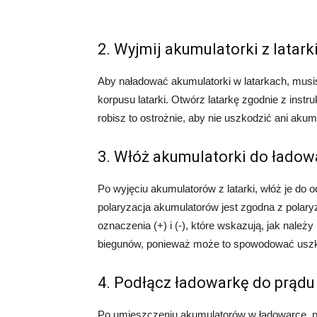
2. Wyjmij akumulatorki z latark
Aby naładować akumulatorki w latarkach, musis
korpusu latarki. Otwórz latarkę zgodnie z instru
robisz to ostrożnie, aby nie uszkodzić ani akumu
3. Włóż akumulatorki do ładow
Po wyjęciu akumulatorów z latarki, włóż je do 
polaryzacja akumulatorów jest zgodna z polary
oznaczenia (+) i (-), które wskazują, jak nale
biegunów, ponieważ może to spowodować uszk
4. Podłącz ładowarkę do prądu
Po umieszczeniu akumulatorów w ładowarce, po