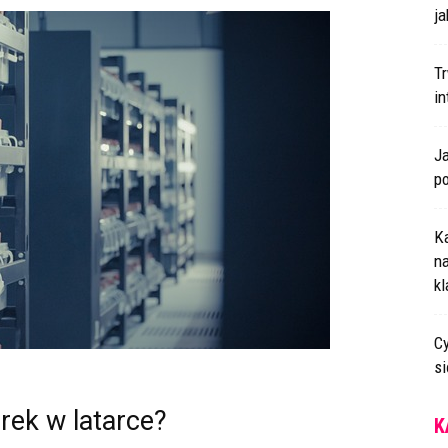
ja
T
i
J
p
K
n
k
Cy
s
ek w latarce?
K