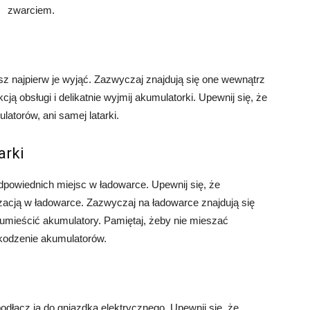
zwarciem.
i
z najpierw je wyjąć. Zazwyczaj znajdują się one wewnątrz
kcją obsługi i delikatnie wyjmij akumulatorki. Upewnij się, że
latorów, ani samej latarki.
arki
odpowiednich miejsc w ładowarce. Upewnij się, że
zacją w ładowarce. Zazwyczaj na ładowarce znajdują się
ży umieścić akumulatory. Pamiętaj, żeby nie mieszać
odzenie akumulatorów.
dłącz ją do gniazdka elektrycznego. Upewnij się, że