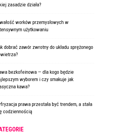
kiej zasadzie działa?
rwałość worków przemysłowych w
ntensywnym użytkowaniu
ak dobrać zawór zwrotny do układu sprężonego
owietrza?
awa bezkofeinowa — dla kogo będzie
ajlepszym wyborem i czy smakuje jak
lasyczna kawa?
fryzacja prawa przestała być trendem, a stała
ię codziennością
ATEGORIE