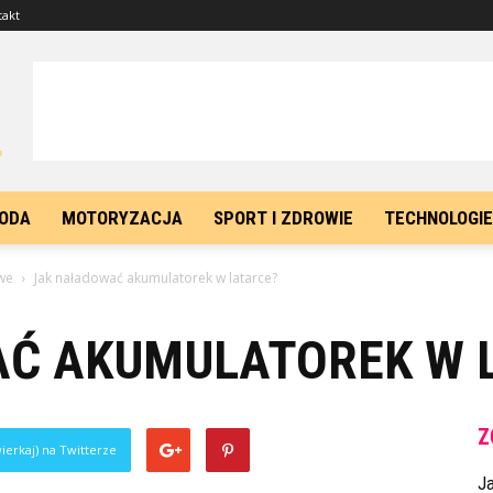
takt
ODA
MOTORYZACJA
SPORT I ZDROWIE
TECHNOLOGIE
we
Jak naładować akumulatorek w latarce?
Ć AKUMULATOREK W 
Z
ierkaj) na Twitterze
J