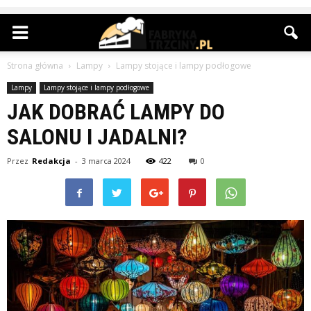
Strona główna
Lampy
Lampy stojące i lampy podłogowe
Lampy
Lampy stojące i lampy podłogowe
JAK DOBRAĆ LAMPY DO
SALONU I JADALNI?
Przez
Redakcja
-
3 marca 2024
422
0