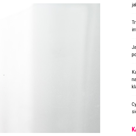
ja
T
i
J
p
K
n
k
Cy
s
K