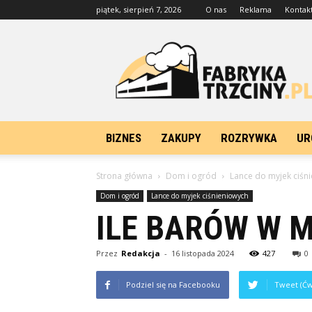
piątek, sierpień 7, 2026
O nas
Reklama
Kontak
FabrykaTrzciny.pl
BIZNES
ZAKUPY
ROZRYWKA
UR
Strona główna
Dom i ogród
Lance do myjek ciśn
Dom i ogród
Lance do myjek ciśnieniowych
ILE BARÓW W M
Przez
Redakcja
-
16 listopada 2024
427
0
Podziel się na Facebooku
Tweet (Ćw