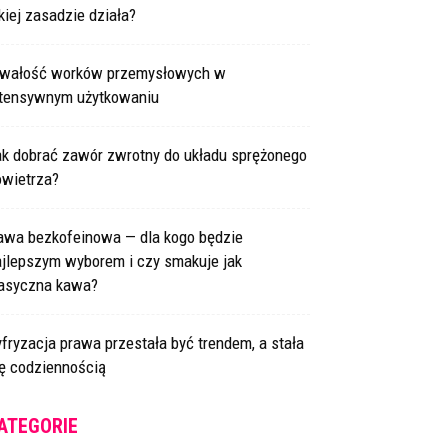
kiej zasadzie działa?
rwałość worków przemysłowych w
ntensywnym użytkowaniu
ak dobrać zawór zwrotny do układu sprężonego
owietrza?
awa bezkofeinowa — dla kogo będzie
ajlepszym wyborem i czy smakuje jak
lasyczna kawa?
fryzacja prawa przestała być trendem, a stała
ię codziennością
ATEGORIE