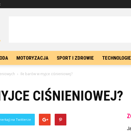
t
ODA
MOTORYZACJA
SPORT I ZDROWIE
TECHNOLOGIE
ieniowych
Ile barów w myjce ciśnieniowej?
YJCE CIŚNIENIOWEJ?
Z
ierkaj) na Twitterze
J