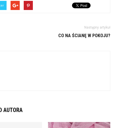
ter
Następny artykuł
CO NA ŚCIANĘ W POKOJU?
D AUTORA