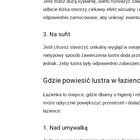
Jeśli masz dużą sypialnię, warto rozważyć zawi
odbicie łóżka stworzy ciekawy efekt wizualny i 
odpowiednio zamocowane, aby uniknąć ewent
3. Na sufit
Jeśli chcesz stworzyć unikalny wygląd w swojej 
nietypowy sposób zawieszenia lustra doda przes
jednak, żeby lustra były odpowiednio zabezpi
Gdzie powiesić lustra w łazien
Łazienka to miejsce, gdzie dbamy o higienę i 
może optycznie powiększyć przestrzeń i dodać f
łazience:
1. Nad umywalką