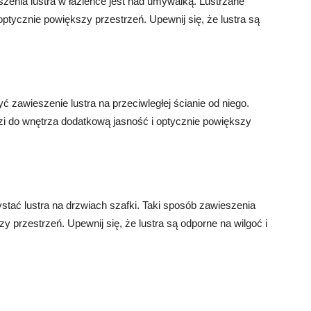
zenia lustra w łazience jest nad umywalką. Lustrzane
ptycznie powiększy przestrzeń. Upewnij się, że lustra są
yć zawieszenie lustra na przeciwległej ścianie od niego.
zi do wnętrza dodatkową jasność i optycznie powiększy
tać lustra na drzwiach szafki. Taki sposób zawieszenia
zy przestrzeń. Upewnij się, że lustra są odporne na wilgoć i