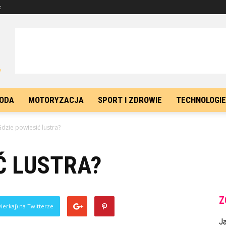
t
ODA
MOTORYZACJA
SPORT I ZDROWIE
TECHNOLOGIE
dzie powiesić lustra?
Ć LUSTRA?
Z
ierkaj) na Twitterze
J