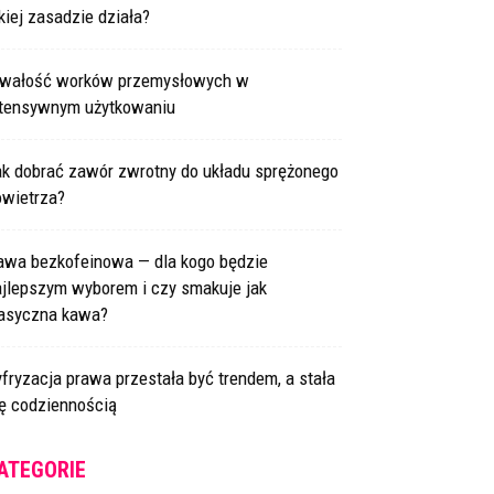
kiej zasadzie działa?
rwałość worków przemysłowych w
ntensywnym użytkowaniu
ak dobrać zawór zwrotny do układu sprężonego
owietrza?
awa bezkofeinowa — dla kogo będzie
ajlepszym wyborem i czy smakuje jak
lasyczna kawa?
fryzacja prawa przestała być trendem, a stała
ię codziennością
ATEGORIE