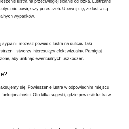
eszenie lustra na przeciwległej ścianie od łóżka. Lustrzane
optycznie powiększy przestrzeń. Upewnij się, że lustra są
ualnych wypadków.
sypialni, możesz powiesić lustra na suficie. Taki
trzeni i stworzy interesujący efekt wizualny. Pamiętaj
eczone, aby uniknąć ewentualnych uszkodzeń.
ce?
relaksujemy się. Powieszenie lustra w odpowiednim miejscu
unkcjonalności. Oto kilka sugestii, gdzie powiesić lustra w