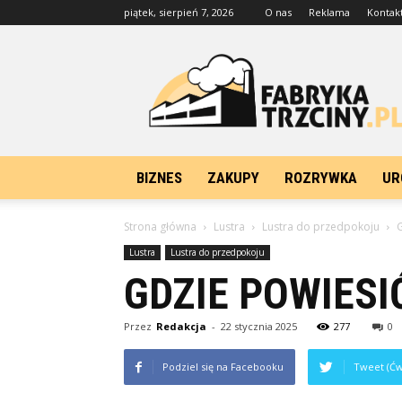
piątek, sierpień 7, 2026
O nas
Reklama
Kontak
FabrykaTrzciny.pl
BIZNES
ZAKUPY
ROZRYWKA
UR
Strona główna
Lustra
Lustra do przedpokoju
G
Lustra
Lustra do przedpokoju
GDZIE POWIESI
Przez
Redakcja
-
22 stycznia 2025
277
0
Podziel się na Facebooku
Tweet (Ćw