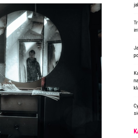
ja
T
i
J
p
K
n
k
Cy
s
K