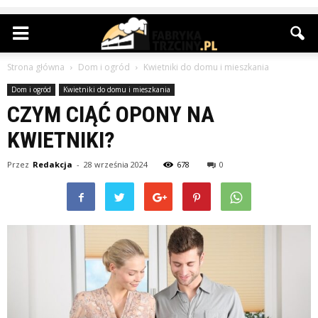
Strona główna
Dom i ogród
Kwietniki do domu i mieszkania
Dom i ogród
Kwietniki do domu i mieszkania
CZYM CIĄĆ OPONY NA
KWIETNIKI?
Przez
Redakcja
-
28 września 2024
678
0