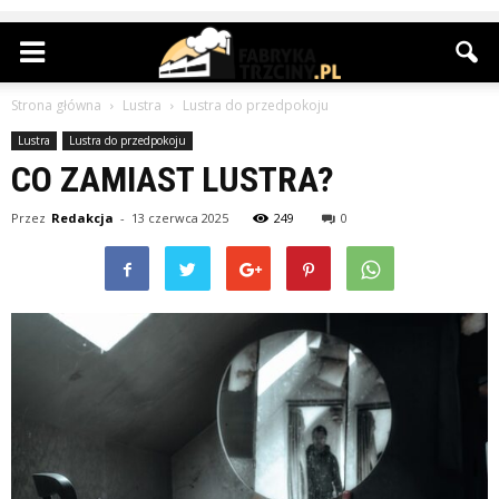
Strona główna
Lustra
Lustra do przedpokoju
Lustra
Lustra do przedpokoju
CO ZAMIAST LUSTRA?
Przez
Redakcja
-
13 czerwca 2025
249
0