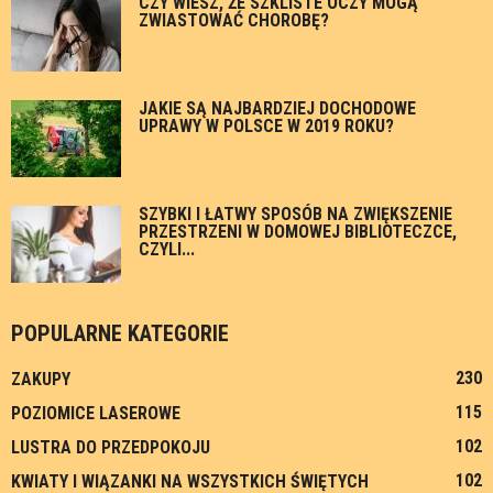
CZY WIESZ, ŻE SZKLISTE OCZY MOGĄ
ZWIASTOWAĆ CHOROBĘ?
JAKIE SĄ NAJBARDZIEJ DOCHODOWE
UPRAWY W POLSCE W 2019 ROKU?
SZYBKI I ŁATWY SPOSÓB NA ZWIĘKSZENIE
PRZESTRZENI W DOMOWEJ BIBLIOTECZCE,
CZYLI...
POPULARNE KATEGORIE
230
ZAKUPY
115
POZIOMICE LASEROWE
102
LUSTRA DO PRZEDPOKOJU
102
KWIATY I WIĄZANKI NA WSZYSTKICH ŚWIĘTYCH