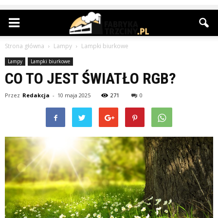
Strona główna
Lampy
Lampki biurkowe
Lampy
Lampki biurkowe
CO TO JEST ŚWIATŁO RGB?
Przez
Redakcja
-
10 maja 2025
271
0