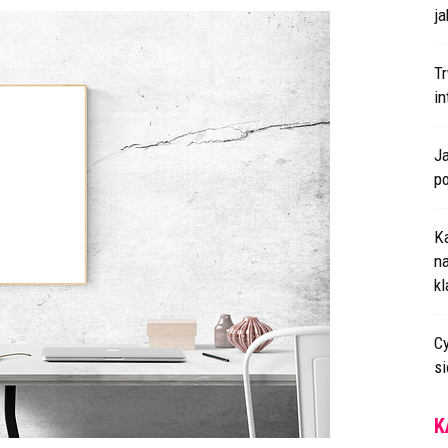
ja
T
i
J
p
K
n
k
Cy
s
K