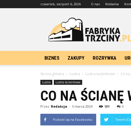
czwartek, sierpień 6, 2026
O nas
Reklama
Kon
FabrykaTrzciny.pl
BIZNES
ZAKUPY
ROZRYWKA
UR
Strona główna
Lustra
Lustra łazienkowe
Co na
Lustra
Lustra łazienkowe
CO NA ŚCIANĘ
Przez
Redakcja
-
5 marca 2024
589
0
Podziel się na Facebooku
Tweet (Ćw