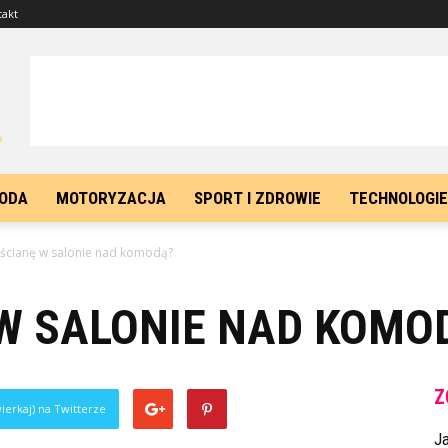
takt
ODA
MOTORYZACJA
SPORT I ZDROWIE
TECHNOLOGIE
 ścianę w salonie nad komodą?
 W SALONIE NAD KOMO
Z
ierkaj) na Twitterze
J