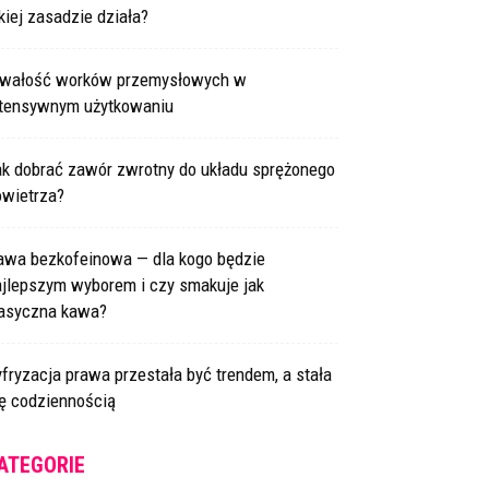
kiej zasadzie działa?
rwałość worków przemysłowych w
ntensywnym użytkowaniu
ak dobrać zawór zwrotny do układu sprężonego
owietrza?
awa bezkofeinowa — dla kogo będzie
ajlepszym wyborem i czy smakuje jak
lasyczna kawa?
fryzacja prawa przestała być trendem, a stała
ię codziennością
ATEGORIE