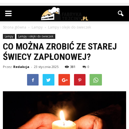
Strona główna
Lampy
Lampy i olejki do świeczek
Lampy
Lampy i olejki do świeczek
CO MOŻNA ZROBIĆ ZE STAREJ
ŚWIECY ZAPŁONOWEJ?
Przez
Redakcja
-
23 stycznia 2025
381
0