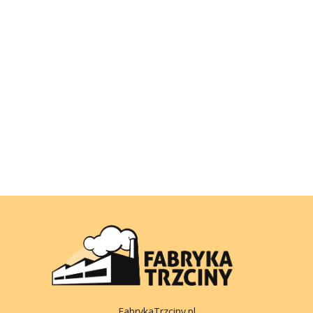
FabrykaTrzciny.pl