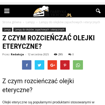
Strona główna
Lampy
Lampy do olejków zapachowych i eterycznych
Lampy
Lampy do olejków zapachowych i eterycznych
Z CZYM ROZCIEŃCZAĆ OLEJKI
ETERYCZNE?
Przez
Redakcja
-
12 września 2025
295
0
Z czym rozcieńczać olejki
eteryczne?
Olejki eteryczne są popularnymi produktami stosowanymi w