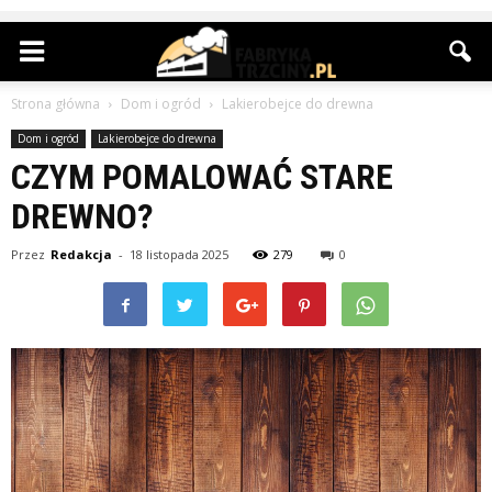
Strona główna
Dom i ogród
Lakierobejce do drewna
Dom i ogród
Lakierobejce do drewna
CZYM POMALOWAĆ STARE
DREWNO?
Przez
Redakcja
-
18 listopada 2025
279
0