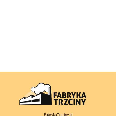
FabrykaTrzciny.pl