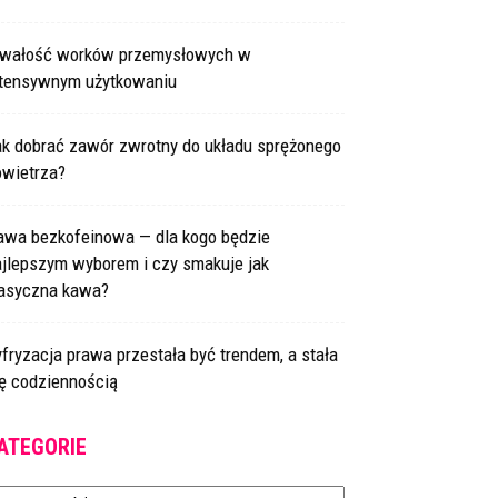
rwałość worków przemysłowych w
ntensywnym użytkowaniu
ak dobrać zawór zwrotny do układu sprężonego
owietrza?
awa bezkofeinowa — dla kogo będzie
ajlepszym wyborem i czy smakuje jak
lasyczna kawa?
fryzacja prawa przestała być trendem, a stała
ię codziennością
ATEGORIE
tegorie