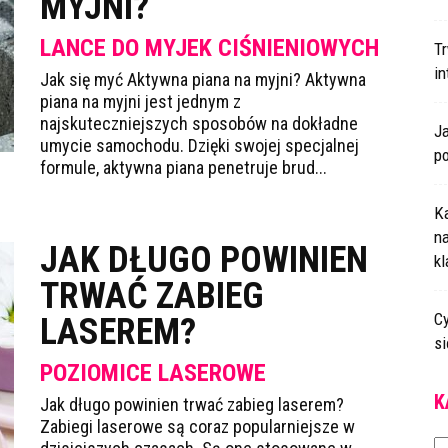
MYJNI?
LANCE DO MYJEK CIŚNIENIOWYCH
T
i
Jak się myć Aktywna piana na myjni? Aktywna
piana na myjni jest jednym z
najskuteczniejszych sposobów na dokładne
J
umycie samochodu. Dzięki swojej specjalnej
p
formule, aktywna piana penetruje brud...
K
n
JAK DŁUGO POWINIEN
k
TRWAĆ ZABIEG
Cy
LASEREM?
s
POZIOMICE LASEROWE
K
Jak długo powinien trwać zabieg laserem?
Zabiegi laserowe są coraz popularniejsze w
Ka