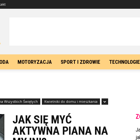
takt
ODA
MOTORYZACJA
SPORT I ZDROWIE
TECHNOLOGIE
 na Wszystkich Świętych
Kwietniki do domu i mieszkania
Z
JAK SIĘ MYĆ
AKTYWNA PIANA NA
J
ja