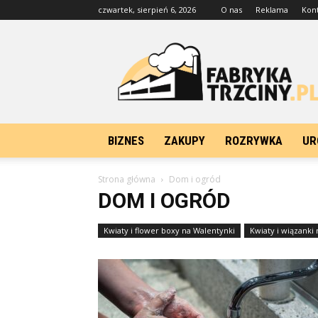
czwartek, sierpień 6, 2026
O nas
Reklama
Kon
FabrykaTrzciny.pl
BIZNES
ZAKUPY
ROZRYWKA
UR
Strona główna
Dom i ogród
DOM I OGRÓD
Kwiaty i flower boxy na Walentynki
Kwiaty i wiązanki