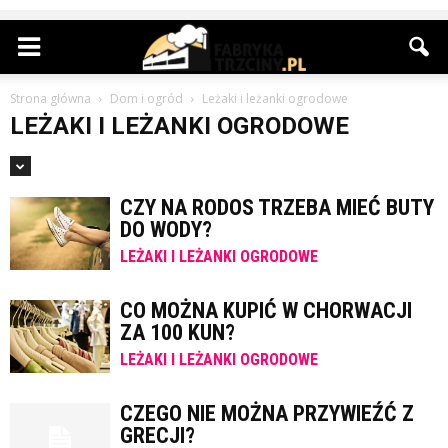
Strona główna
Dom i ogród
Leżaki i leżanki ogrodowe
LEŻAKI I LEŻANKI OGRODOWE
CZY NA RODOS TRZEBA MIEĆ BUTY
DO WODY?
LEŻAKI I LEŻANKI OGRODOWE
CO MOŻNA KUPIĆ W CHORWACJI
ZA 100 KUN?
LEŻAKI I LEŻANKI OGRODOWE
CZEGO NIE MOŻNA PRZYWIEŹĆ Z
GRECJI?