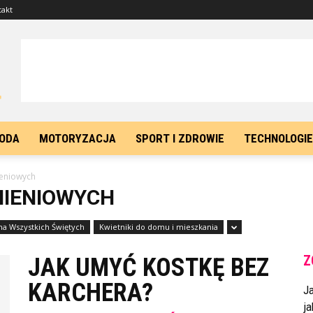
takt
ODA
MOTORYZACJA
SPORT I ZDROWIE
TECHNOLOGIE
ieniowych
NIENIOWYCH
 na Wszystkich Świętych
Kwietniki do domu i mieszkania
Z
JAK UMYĆ KOSTKĘ BEZ
KARCHERA?
J
ja