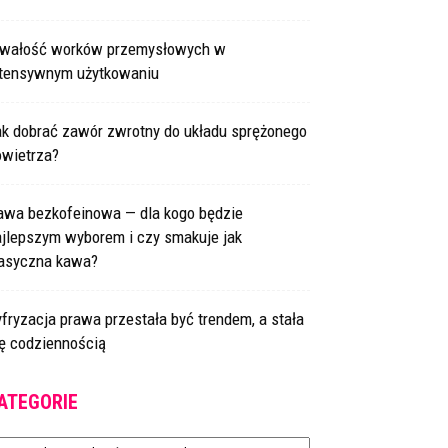
rwałość worków przemysłowych w
ntensywnym użytkowaniu
ak dobrać zawór zwrotny do układu sprężonego
owietrza?
awa bezkofeinowa — dla kogo będzie
ajlepszym wyborem i czy smakuje jak
lasyczna kawa?
fryzacja prawa przestała być trendem, a stała
ię codziennością
ATEGORIE
tegorie