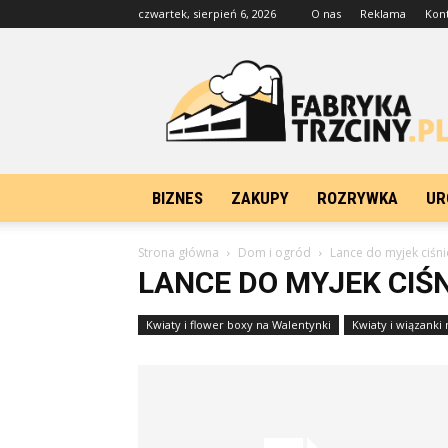
czwartek, sierpień 6, 2026
O nas
Reklama
Kon
FabrykaTrzciny.pl
BIZNES
ZAKUPY
ROZRYWKA
UR
Strona główna
Dom i ogród
Lance do myjek ciśn
LANCE DO MYJEK CIŚ
Kwiaty i flower boxy na Walentynki
Kwiaty i wiązanki