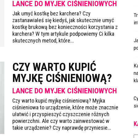
LANCE DO MYJEK CIŚNIENIOWYCH
Jak umyć kostkę bez karchera? Czy
T
zastanawiałeś się kiedyś, jak skutecznie umyć
i
kostkę brukową bez konieczności korzystania z
karchera? W tym artykule podpowiemy Ci kilka
skutecznych metod, które...
J
p
CZY WARTO KUPIĆ
K
n
MYJKĘ CIŚNIENIOWĄ?
k
LANCE DO MYJEK CIŚNIENIOWYCH
Cy
Czy warto kupić myjkę ciśnieniową? Myjka
s
ciśnieniowa to urządzenie, które może znacznie
ułatwić i przyspieszyć czyszczenie różnych
powierzchni. Ale czy warto zainwestować w
K
takie urządzenie? Czy naprawdę przyniesie...
Ka